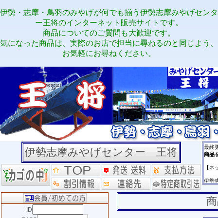
伊勢・志摩・鳥羽のみやげが何でも揃う伊勢志摩みやげセンタ
ー王将のインターネット販売サイトです。
商品についてのご質問も大歓迎です。
気になった商品は、実際のお店で担当に尋ねるのと同じよう、
お気軽にお尋ねください。
伊勢志摩みやげセンター 王将
商
ID