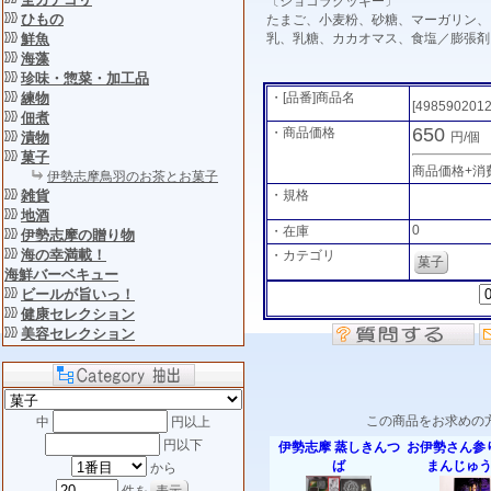
〔ショコラクッキー〕
ひもの
たまご、小麦粉、砂糖、マーガリン、
鮮魚
乳、乳糖、カカオマス、食塩／膨張剤
海藻
珍味・惣菜・加工品
練物
・[品番]商品名
[498590201
佃煮
650
・商品価格
漬物
円/個
菓子
商品価格+消
伊勢志摩鳥羽のお茶とお菓子
雑貨
・規格
地酒
0
・在庫
伊勢志摩の贈り物
海の幸満載！
・カテゴリ
菓子
海鮮バーベキュー
ビールが旨いっ！
健康セレクション
美容セレクション
この商品をお求めの
中
円以上
円以下
伊勢志摩 蒸しきんつ
お伊勢さん参
ば
まんじゅ
から