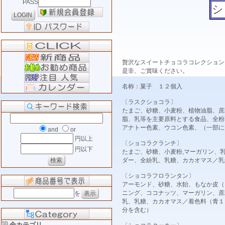
PASS
シ
贅沢なスイートチョコラコレクション
是非、ご賞味ください。
名称：菓子 １２個入
〔ラスクショコラ〕
たまご、砂糖、小麦粉、植物油脂、蔗
脂、乳等を主要原料とする食品、全粉
アナトー色素、ウコン色素、（一部に
and
or
円以上
〔ショコラクランチ〕
円以下
たまご、砂糖、小麦粉,マーガリン、
ダー、全紛乳、乳糖、カカオマス／乳
〔ショコラフロランタン〕
アーモンド、砂糖、水飴、もなか皮（
ニング、ココナッツ、マーガリン、蔗
を
乳、乳糖、カカオマス／着色料（青１
分を含む）
全カテゴリ