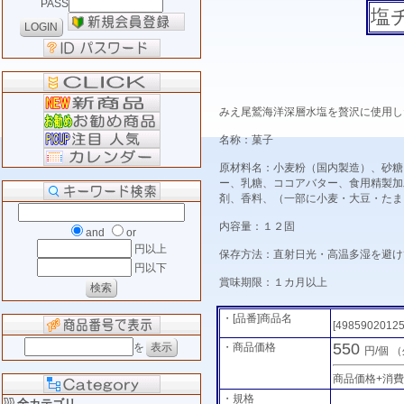
PASS
塩
みえ尾鷲海洋深層水塩を贅沢に使用し
名称：菓子
原材料名：小麦粉（国内製造）、砂糖
ー、乳糖、ココアバター、食用精製加
剤、香料、（一部に小麦・大豆・たま
内容量：１２固
and
or
円以上
保存方法：直射日光・高温多湿を避け
円以下
賞味期限：１カ月以上
・[品番]商品名
[4985902012
550
・商品価格
を
円/個
（
商品価格+消
・規格
全カテゴリ