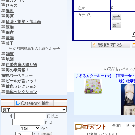
ひもの
0
・在庫
鮮魚
・カテゴリ
海藻
菓子
珍味・惣菜・加工品
菓子
練物
佃煮
漬物
菓子
伊勢志摩鳥羽のお茶とお菓子
雑貨
地酒
伊勢志摩の贈り物
この商品をお求めの
海の幸満載！
海鮮バーベキュー
まるるんクッキー (大)
【百聞一食
ビールが旨いっ！
味】牡蠣
健康セレクション
美容セレクション
中
円以上
円以下
全0件 良い(0)
から
お名前（ハンドル）：