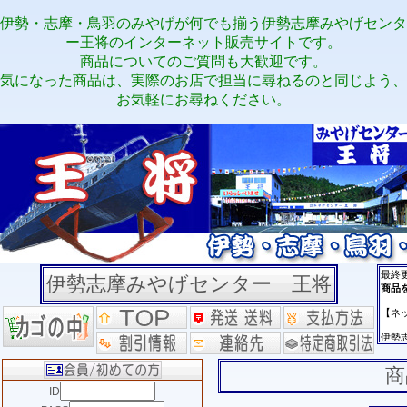
伊勢・志摩・鳥羽のみやげが何でも揃う伊勢志摩みやげセンタ
ー王将のインターネット販売サイトです。
商品についてのご質問も大歓迎です。
気になった商品は、実際のお店で担当に尋ねるのと同じよう、
お気軽にお尋ねください。
伊勢志摩みやげセンター 王将
商
ID