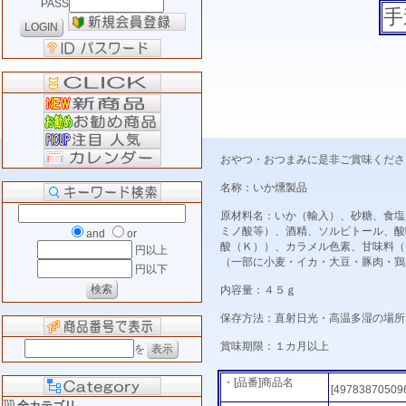
PASS
手
おやつ・おつまみに是非ご賞味くださ
名称：いか燻製品
原材料名：いか（輸入）、砂糖、食塩
ミノ酸等）、酒精、ソルビトール、酸
and
or
酸（Ｋ））、カラメル色素、甘味料（
円以上
（一部に小麦・イカ・大豆・豚肉・鶏
円以下
内容量：４５ｇ
保存方法：直射日光・高温多湿の場所
賞味期限：１カ月以上
を
・[品番]商品名
[49783870509
全カテゴリ