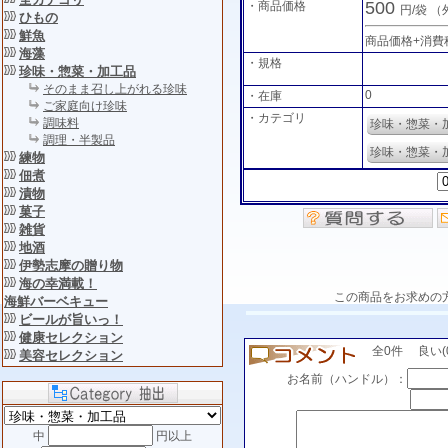
500
・商品価格
円/袋
（
ひもの
鮮魚
商品価格+消費
海藻
・規格
珍味・惣菜・加工品
そのまま召し上がれる珍味
0
・在庫
ご家庭向け珍味
・カテゴリ
調味料
珍味・惣菜・
調理・半製品
珍味・惣菜・
練物
佃煮
漬物
菓子
雑貨
地酒
伊勢志摩の贈り物
海の幸満載！
この商品をお求めの
海鮮バーベキュー
ビールが旨いっ！
健康セレクション
全0件 良い(0)
美容セレクション
お名前（ハンドル）：
中
円以上