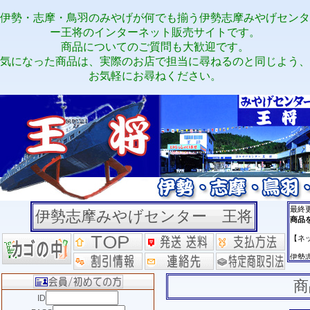
伊勢・志摩・鳥羽のみやげが何でも揃う伊勢志摩みやげセンタ
ー王将のインターネット販売サイトです。
商品についてのご質問も大歓迎です。
気になった商品は、実際のお店で担当に尋ねるのと同じよう、
お気軽にお尋ねください。
伊勢志摩みやげセンター 王将
商
ID