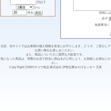
円以下
から
投稿には
件を
必ず
免責事項に
当店、当サイトではお客様の個人情報を安全にお守りします。どうぞ、ご安心して
お買い物をお楽しみください。
また、商品についてのご質問も大歓迎です。
気になった商品は、実際のお店で担当に尋ねるのと同じよう、お気軽にお尋ねくだ
さい。
Copy Right 2006©サコウ食品 株式会社 伊勢志摩みやげセンター 王将