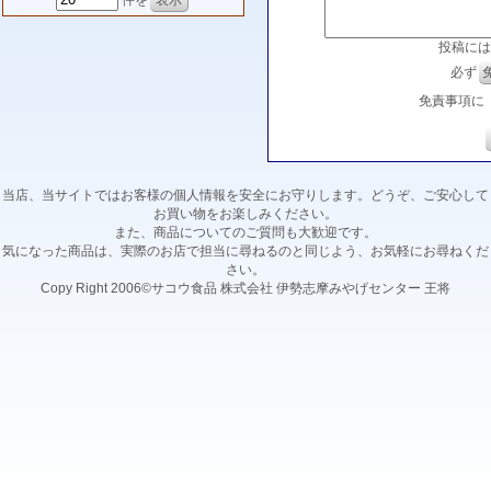
件を
投稿には
必ず
免責事項に
当店、当サイトではお客様の個人情報を安全にお守りします。どうぞ、ご安心して
お買い物をお楽しみください。
また、商品についてのご質問も大歓迎です。
気になった商品は、実際のお店で担当に尋ねるのと同じよう、お気軽にお尋ねくだ
さい。
Copy Right 2006©サコウ食品 株式会社 伊勢志摩みやげセンター 王将