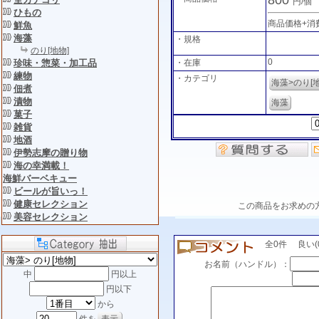
円/個
ひもの
商品価格+消
鮮魚
海藻
・規格
のり[地物]
0
・在庫
珍味・惣菜・加工品
練物
・カテゴリ
海藻>のり[地
佃煮
漬物
海藻
菓子
雑貨
地酒
伊勢志摩の贈り物
海の幸満載！
海鮮バーベキュー
ビールが旨いっ！
健康セレクション
この商品をお求めの
美容セレクション
全0件 良い(0)
お名前（ハンドル）：
中
円以上
円以下
から