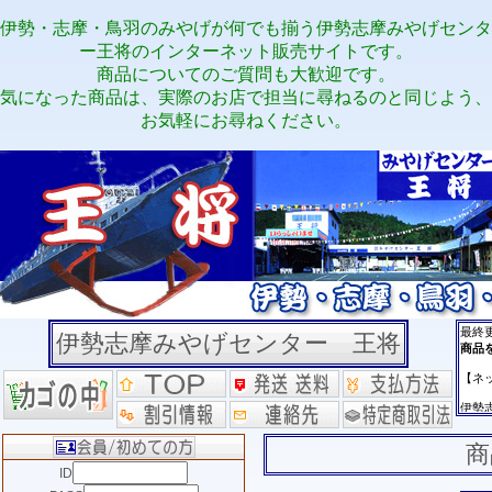
伊勢・志摩・鳥羽のみやげが何でも揃う伊勢志摩みやげセンタ
ー王将のインターネット販売サイトです。
商品についてのご質問も大歓迎です。
気になった商品は、実際のお店で担当に尋ねるのと同じよう、
お気軽にお尋ねください。
伊勢志摩みやげセンター 王将
商
ID