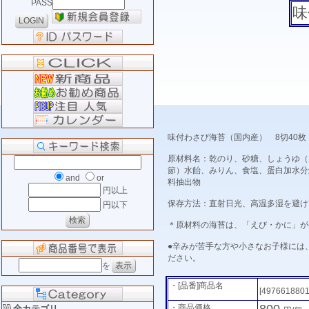
PASS
味
味付わさび海苔（国内産） 8切40枚
原材料名：乾のり、砂糖、しょうゆ（
節）水飴、みりん、食塩、蛋白加水分
and
or
料抽出物
円以上
保存方法：直射日光、高温多湿を避け
円以下
＊原材料の海苔は、「えび・かに」が
●辛みが苦手な方や小さなお子様には
ださい。
を
・[品番]商品名
[497661880
800
・商品価格
全カテゴリ