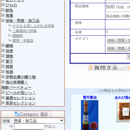
ひもの
500
・商品価格
円/袋
（
鮮魚
海藻
商品価格+消費
珍味・惣菜・加工品
・規格
そのまま召し上がれる珍味
ご家庭向け珍味
0
・在庫
調味料
・カテゴリ
珍味・惣菜・
調理・半製品
練物
珍味・惣菜・
佃煮
漬物
菓子
雑貨
地酒
伊勢志摩の贈り物
海の幸満載！
海鮮バーベキュー
この商品をお求めの
ビールが旨いっ！
雲丹醤油
あわび釜
健康セレクション
美容セレクション
中
円以上