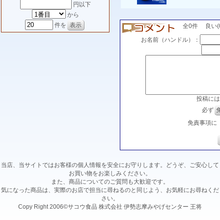
円以下
から
件を
全0件 良い(0)
お名前（ハンドル）：
投稿には
必ず
免責事項に
当店、当サイトではお客様の個人情報を安全にお守りします。どうぞ、ご安心して
お買い物をお楽しみください。
また、商品についてのご質問も大歓迎です。
気になった商品は、実際のお店で担当に尋ねるのと同じよう、お気軽にお尋ねくだ
さい。
Copy Right 2006©サコウ食品 株式会社 伊勢志摩みやげセンター 王将