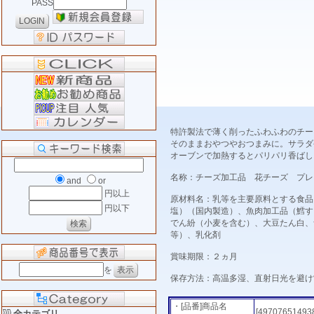
PASS
特許製法で薄く削ったふわふわのチー
そのままおやつやおつまみに。サラダ
オーブンで加熱するとパリパリ香ばし
名称：チーズ加工品 花チーズ プレ
and
or
円以上
原材料名：乳等を主要原料とする食品
円以下
塩）（国内製造）、魚肉加工品（鱈す
でん紛（小麦を含む）、大豆たん白、
等）、乳化剤
賞味期限：２ヵ月
を
保存方法：高温多湿、直射日光を避け
・[品番]商品名
[49707651493
全カテゴリ