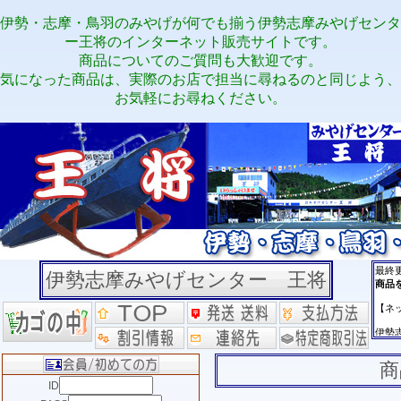
伊勢・志摩・鳥羽のみやげが何でも揃う伊勢志摩みやげセンタ
ー王将のインターネット販売サイトです。
商品についてのご質問も大歓迎です。
気になった商品は、実際のお店で担当に尋ねるのと同じよう、
お気軽にお尋ねください。
伊勢志摩みやげセンター 王将
商
ID