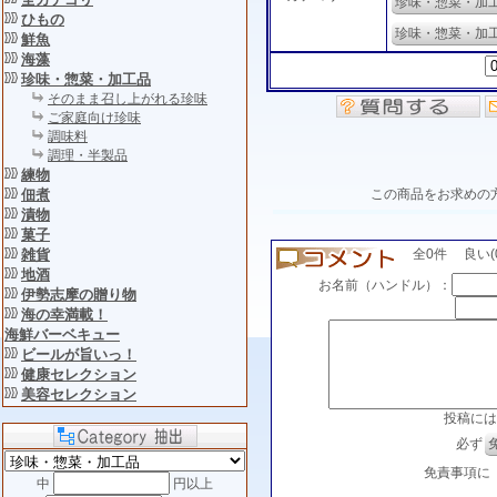
珍味・惣菜・加
ひもの
珍味・惣菜・加
鮮魚
海藻
珍味・惣菜・加工品
そのまま召し上がれる珍味
ご家庭向け珍味
調味料
調理・半製品
練物
佃煮
この商品をお求めの
漬物
菓子
雑貨
全0件 良い(0)
地酒
お名前（ハンドル）：
伊勢志摩の贈り物
海の幸満載！
海鮮バーベキュー
ビールが旨いっ！
健康セレクション
美容セレクション
投稿には
必ず
免責事項に
中
円以上