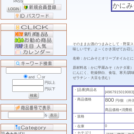
PASS
かにみ
そのままお酒のつまみとして・野菜ス
味しいです。よ～くかき混ぜてお召し
名称：かにみそとオリーブオイルとに
原材料名：かに甲羅みそ（カナダ産）
にんにく、乾燥卵白、食塩、寒天/調
and
or
ゼラチン・大豆を含む）
円以上
円以下
・[品番]商品名
[4967915019083
800
・商品価格
円/個
（外
商品価格+消費税
を
・規格
0
・在庫
・カテゴリ
全カテゴリ