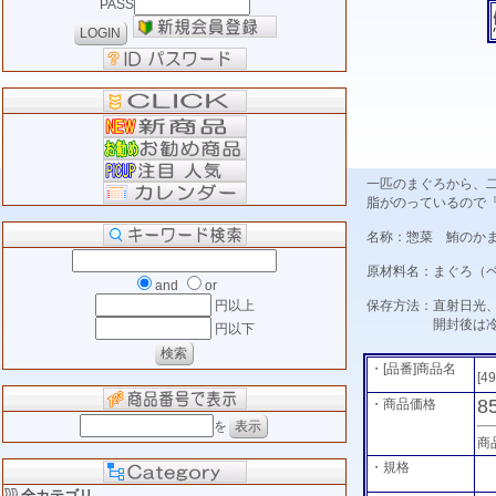
PASS
一匹のまぐろから、
脂がのっているので
名称：惣菜 鮪のか
原材料名：まぐろ（
and
or
保存方法：直射日光
円以上
開封後は冷蔵庫に
円以下
・[品番]商品名
[4
8
・商品価格
を
商
・規格
全カテゴリ