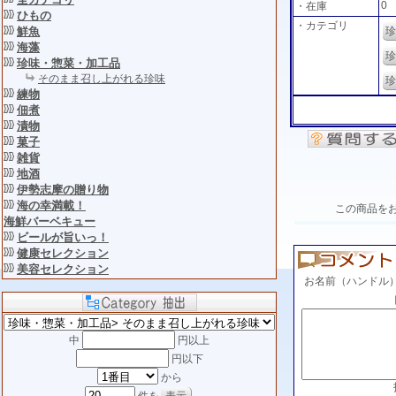
0
・在庫
ひもの
・カテゴリ
珍
鮮魚
海藻
珍
珍味・惣菜・加工品
そのまま召し上がれる珍味
珍
練物
佃煮
漬物
菓子
雑貨
地酒
伊勢志摩の贈り物
海の幸満載！
この商品を
海鮮バーベキュー
ビールが旨いっ！
健康セレクション
美容セレクション
お名前（ハンドル
中
円以上
円以下
から