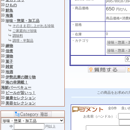
[49578918739
ひもの
650
・商品価格
円/びん
鮮魚
海藻
商品価格+消費
珍味・惣菜・加工品
・規格
そのまま召し上がれる珍味
ご家庭向け珍味
0
・在庫
調味料
・カテゴリ
調理・半製品
珍味・惣菜・
練物
珍味・惣菜・
佃煮
漬物
菓子
雑貨
地酒
伊勢志摩の贈り物
海の幸満載！
海鮮バーベキュー
この商品をお求めの
ビールが旨いっ！
健康セレクション
美容セレクション
全0件 良い(0)
お名前（ハンドル）：
中
円以上