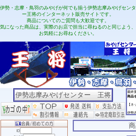
伊勢・志摩・鳥羽のみやげが何でも揃う伊勢志摩みやげセンタ
ー王将のインターネット販売サイトです。
商品についてのご質問も大歓迎です。
気になった商品は、実際のお店で担当に尋ねるのと同じよう、
お気軽にお尋ねください。
伊勢志摩みやげセンター 王将
商
ID