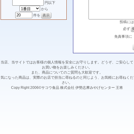
円以下
から
件を
投稿には
必ず
免責事項に
当店、当サイトではお客様の個人情報を安全にお守りします。どうぞ、ご安心して
お買い物をお楽しみください。
また、商品についてのご質問も大歓迎です。
気になった商品は、実際のお店で担当に尋ねるのと同じよう、お気軽にお尋ねくだ
さい。
Copy Right 2006©サコウ食品 株式会社 伊勢志摩みやげセンター 王将