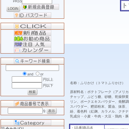
PASS
ト
and
or
円以上
名称：ふりかけ（トマトふりかけ） 
円以下
原材料名：ポテトフレーク（アメリカ
チャップ、ぶどう糖、砂糖、乾燥卵黄
リン、ポークエキスパウダー、発酵調
スパウダー、鰹節粉末、醤油、抹茶、
を
紛、着色料（紅麹、カラメル、クチナ
乳成分・小麦・牛肉・大豆・鶏肉・豚
・[品番]商品名
全カテゴリ