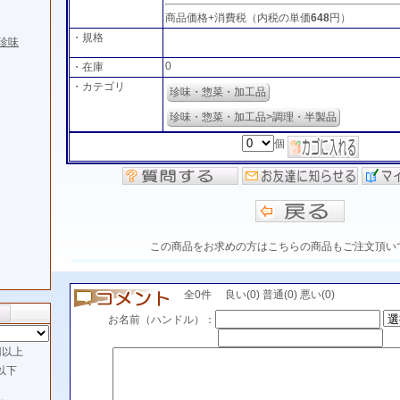
商品価格+消費税（内税の単価
648
円）
・規格
珍味
0
・在庫
・カテゴリ
珍味・惣菜・加工品
珍味・惣菜・加工品>調理・半製品
個
この商品をお求めの方はこちらの商品もご注文頂い
全0件 良い(0) 普通(0) 悪い(0)
お名前（ハンドル）：
以上
以下