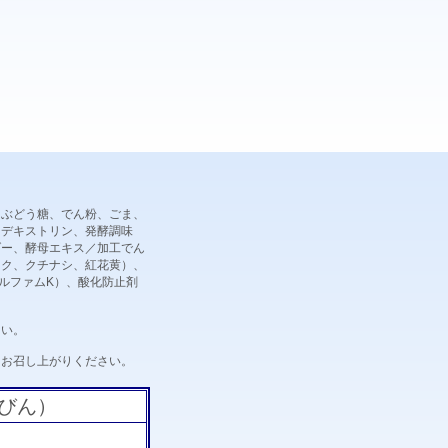
、ぶどう糖、でん粉、ごま、
、デキストリン、発酵調味
ダー、酵母エキス／加工でん
ック、クチナシ、紅花黄）、
ルファムK）、酸化防止剤
さい。
にお召し上がりください。
びん）