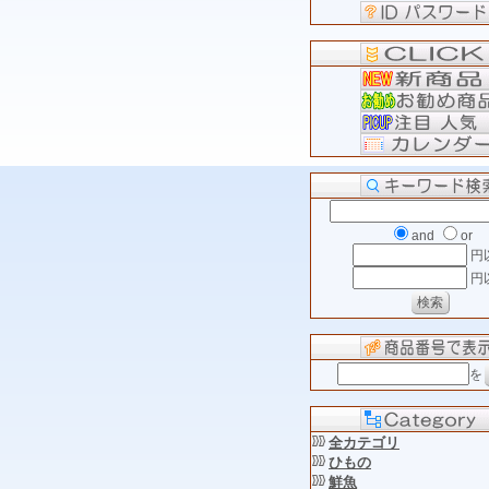
and
or
円
円
を
全カテゴリ
ひもの
鮮魚