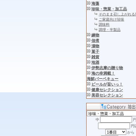
海藻
珍味・惣菜・加工品
そのまま召し上がれる
ご家庭向け珍味
調味料
調理・半製品
練物
佃煮
漬物
菓子
雑貨
地酒
伊勢志摩の贈り物
海の幸満載！
海鮮バーベキュー
ビールが旨いっ！
健康セレクション
美容セレクション
中
円
円
から