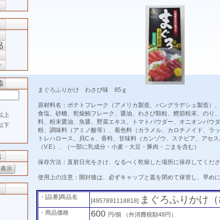
まぐろふりかけ わさび味 85ｇ
原材料名：ポテトフレーク（アメリカ製造、バングラデシュ製造）
食塩、砂糖、乾燥鮪フレーク、醤油、わさび顆粒、鰹節粉末、のり
以上
料、粉末醤油、魚醤、野菜エキス、トマトパウダー、オニオンパウ
以下
粉、調味料（アミノ酸等）、着色料（カラメル、カロチノイド、ラ
トレハロース、貝Cａ、香料、甘味料（カンゾウ、ステビア、アセス
（V.E）、（一部に乳成分・小麦・大豆・豚肉・ごまを含む）
保存方法：直射日光をさけ、なるべく乾燥した場所に保存してくだ
使用上の注意：開封後は、必ずキャップと蓋を閉めて保管し、早め
・[品番]商品名
まぐろふりかけ（
[4957891118818]
600
・商品価格
円/個
（外消費税額48円）