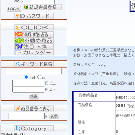
PASS
有機ＪＡＳの伊勢茶に三重県産きなこ
お餅・お団子やきなこ牛乳に、幅広く
名称：きなこ 65ｇ
原材料名：大豆（三重県産）、砂糖（
and
or
保存方法：直射日光、高温多湿を避け
円以上
円以下
・[品番]商品名
[49044595
300
・商品価格
円/
商品価格+
を
・規格
0
・在庫
全カテゴリ