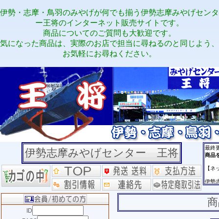
伊勢・志摩・鳥羽のみやげが何でも揃う伊勢志摩みやげセンタ
ー王将のインターネット販売サイトです。
商品についてのご質問も大歓迎です。
気になった商品は、実際のお店で担当に尋ねるのと同じよう、
お気軽にお尋ねください。
伊勢志摩みやげセンター 王将
商
ID