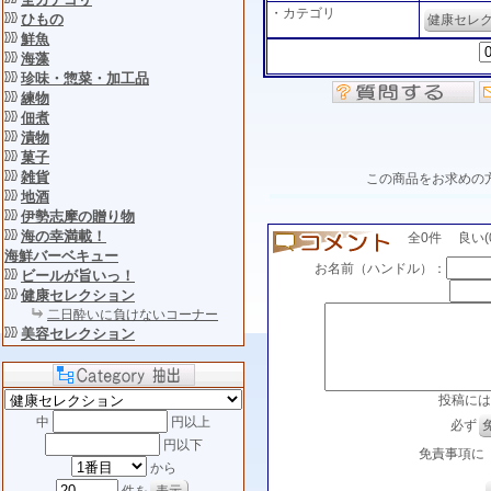
・カテゴリ
ひもの
健康セレ
鮮魚
海藻
珍味・惣菜・加工品
練物
佃煮
漬物
菓子
雑貨
この商品をお求めの
地酒
伊勢志摩の贈り物
海の幸満載！
全0件 良い(0)
海鮮バーベキュー
お名前（ハンドル）：
ビールが旨いっ！
健康セレクション
二日酔いに負けないコーナー
美容セレクション
投稿には
中
円以上
必ず
円以下
免責事項に
から