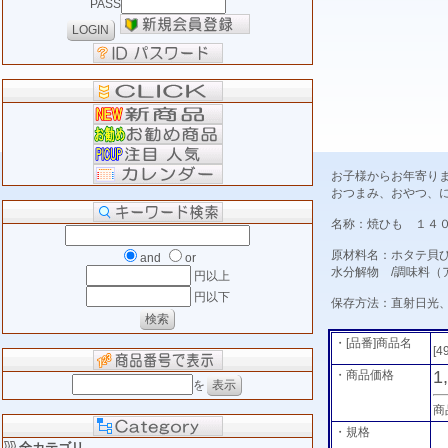
PASS
お子様からお年寄り
おつまみ、おやつ、
名称：焼ひも １４
原材料名：ホタテ貝
and
or
水分解物 /調味料（
円以上
円以下
保存方法：直射日光
・[品番]商品名
[4
1
・商品価格
を
商
・規格
全カテゴリ