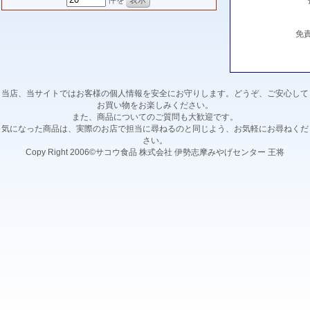
件を
免
当店、当サイトではお客様の個人情報を安全にお守りします。どうぞ、ご安心して
お買い物をお楽しみください。
また、商品についてのご質問も大歓迎です。
気になった商品は、実際のお店で担当に尋ねるのと同じよう、お気軽にお尋ねくだ
さい。
Copy Right 2006©サコウ食品 株式会社 伊勢志摩みやげセンター 王将