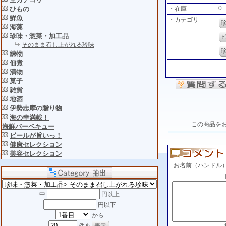
0
・在庫
ひもの
鮮魚
・カテゴリ
海藻
珍味・惣菜・加工品
そのまま召し上がれる珍味
練物
佃煮
漬物
菓子
雑貨
地酒
伊勢志摩の贈り物
海の幸満載！
この商品を
海鮮バーベキュー
ビールが旨いっ！
健康セレクション
美容セレクション
お名前（ハンドル
中
円以上
円以下
から