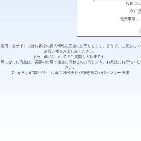
投稿には
必ず
免責事項に
当店、当サイトではお客様の個人情報を安全にお守りします。どうぞ、ご安心して
お買い物をお楽しみください。
また、商品についてのご質問も大歓迎です。
気になった商品は、実際のお店で担当に尋ねるのと同じよう、お気軽にお尋ねくだ
さい。
Copy Right 2006©サコウ食品 株式会社 伊勢志摩みやげセンター 王将