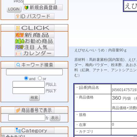
PASS
え
えびせんべい うめ：内容量90ｇ
原材料：馬鈴薯澱粉(国内製造)、え
ダー、梅肉パウダー、粉末酢、あおさ
料（紅麹、アナトー、アントシアニン
む）
and
or
円以上
・[品番]商品名
[45601475719
円以下
360
・商品価格
円/袋
（
商品価格+消費
・規格
を
0
・在庫
・カテゴリ
全カテゴリ