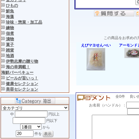
ひもの
鮮魚
海藻
珍味・惣菜・加工品
練物
佃煮
この商品をお求めの
漬物
菓子
えびマヨせんべい
アーモンド
雑貨
地酒
伊勢志摩の贈り物
海の幸満載！
海鮮バーベキュー
ビールが旨いっ！
健康セレクション
美容セレクション
全0件 良い(0)
お名前（ハンドル）：
中
円以上
円以下
から
件を