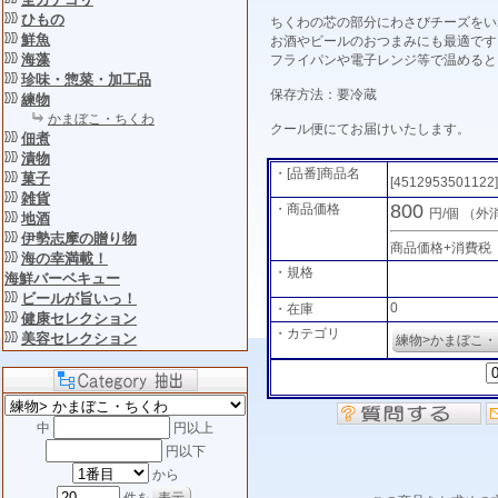
ひもの
ちくわの芯の部分にわさびチーズをい
鮮魚
お酒やビールのおつまみにも最適です
海藻
フライパンや電子レンジ等で温めると
珍味・惣菜・加工品
保存方法：要冷蔵
練物
かまぼこ・ちくわ
クール便にてお届けいたします。
佃煮
漬物
・[品番]商品名
菓子
[4512953501122
雑貨
800
・商品価格
円/個
（外
地酒
伊勢志摩の贈り物
商品価格+消費税
海の幸満載！
・規格
海鮮バーベキュー
ビールが旨いっ！
0
・在庫
健康セレクション
・カテゴリ
美容セレクション
練物>かまぼこ
中
円以上
円以下
から