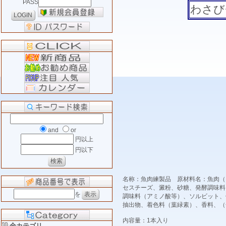
PASS
わさび
and
or
円以上
円以下
名称：魚肉練製品 原材料名：魚肉（
セスチーズ、澱粉、砂糖、発酵調味料
を
調味料（アミノ酸等）、ソルビット、
抽出物、着色料（葉緑素）、香料、
内容量：1本入り
全カテゴリ