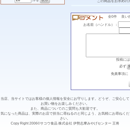
件を
この商品をお求めの
全0件 良い(0)
お名前（ハンドル）：
投稿には
必ず
免責事項に
当店、当サイトではお客様の個人情報を安全にお守りします。どうぞ、ご安心して
お買い物をお楽しみください。
また、商品についてのご質問も大歓迎です。
気になった商品は、実際のお店で担当に尋ねるのと同じよう、お気軽にお尋ねくだ
さい。
Copy Right 2006©サコウ食品 株式会社 伊勢志摩みやげセンター 王将