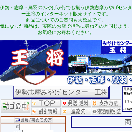
伊勢・志摩・鳥羽のみやげが何でも揃う伊勢志摩みやげセンタ
ー王将のインターネット販売サイトです。
商品についてのご質問も大歓迎です。
気になった商品は、実際のお店で担当に尋ねるのと同じよう、
お気軽にお尋ねください。
伊勢志摩みやげセンター 王将
商
ID