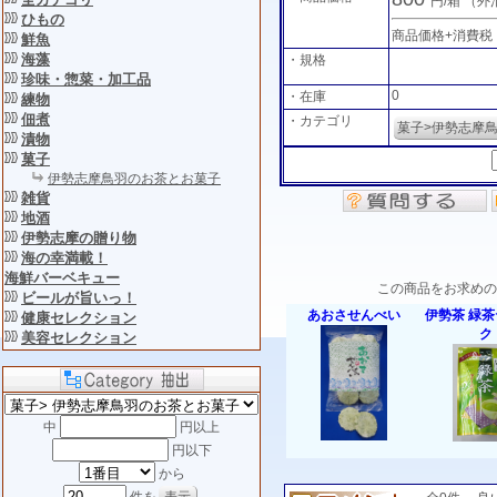
円/箱
（外
ひもの
商品価格+消費税
鮮魚
海藻
・規格
珍味・惣菜・加工品
0
・在庫
練物
佃煮
・カテゴリ
菓子>伊勢志摩
漬物
菓子
伊勢志摩鳥羽のお茶とお菓子
雑貨
地酒
伊勢志摩の贈り物
海の幸満載！
海鮮バーベキュー
この商品をお求めの
ビールが旨いっ！
あおさせんべい
伊勢茶 緑
健康セレクション
ク
美容セレクション
中
円以上
円以下
から