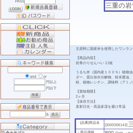
PASS
三重の岩
主原料に国産米を使用したワンラン
【商品内容】
岩青のりせんべい 11枚
うるち米（国内産１００％）植物油
and
or
ダー、蛋白加水分解物、粉末醤油、
円以上
粉、植物レシチン、調味料（アミノ
円以下
【賞味期限】
2ヶ月
【保存方法】
直射日光・高温多湿を避け常温
を
・[品番]商品名
[3000306143]
800
・商品価格
全カテゴリ