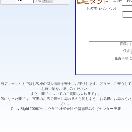
件を
全0件 良い(0
お名前（ハンドル）：
投稿に
必ず
免責事項
当店、当サイトではお客様の個人情報を安全にお守りします。どうぞ、ご安心して
お買い物をお楽しみください。
また、商品についてのご質問も大歓迎です。
気になった商品は、実際のお店で担当に尋ねるのと同じよう、お気軽にお尋ねくだ
さい。
Copy Right 2006©サコウ食品 株式会社 伊勢志摩みやげセンター 王将