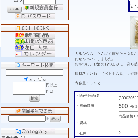
PASS
い
カルシウム，たんぱく質がたっぷりな
おせんべいにしました。
おやつに、お酒のおつまみに、育ち盛
原材料：いわし（ベトナム産），砂糖
and
or
内容量：６５ｇ
円以上
円以下
・[品番]商品名
[30003061
500
・商品価格
円/
商品価格+
を
・規格
0
・在庫
全カテゴリ