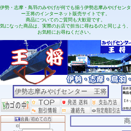
伊勢・志摩・鳥羽のみやげが何でも揃う伊勢志摩みやげセンタ
ー王将のインターネット販売サイトです。
商品についてのご質問も大歓迎です。
気になった商品は、実際のお店で担当に尋ねるのと同じよう、
お気軽にお尋ねください。
伊勢志摩みやげセンター 王将
商
ID