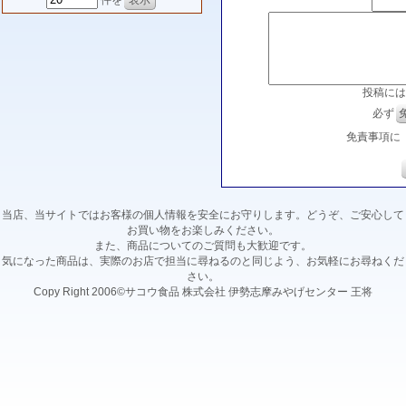
件を
投稿には
必ず
免責事項に
当店、当サイトではお客様の個人情報を安全にお守りします。どうぞ、ご安心して
お買い物をお楽しみください。
また、商品についてのご質問も大歓迎です。
気になった商品は、実際のお店で担当に尋ねるのと同じよう、お気軽にお尋ねくだ
さい。
Copy Right 2006©サコウ食品 株式会社 伊勢志摩みやげセンター 王将