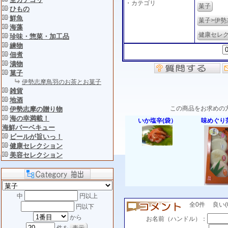
・カテゴリ
菓子
ひもの
鮮魚
菓子>伊
海藻
健康セレ
珍味・惣菜・加工品
練物
佃煮
漬物
菓子
伊勢志摩鳥羽のお茶とお菓子
雑貨
地酒
この商品をお求めの
伊勢志摩の贈り物
海の幸満載！
いか塩辛(袋）
味めぐり
海鮮バーベキュー
ビールが旨いっ！
健康セレクション
美容セレクション
中
円以上
全0件 良い(0)
円以下
から
お名前（ハンドル）：