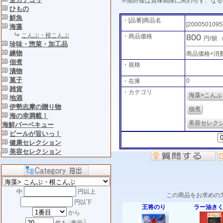
※開封後は賞味期限に関わらず、なる
ひもの
鮮魚
・[品番]商品名
[2000501095
海藻
こんぶ・根こんぶ
800
・商品価格
円/個
珍味・惣菜・加工品
練物
商品価格+消
佃煮
・規格
漬物
菓子
0
・在庫
雑貨
・カテゴリ
海藻>こん
地酒
伊勢志摩の贈り物
佃煮
海の幸満載！
美容セレク
海鮮バーベキュー
ビールが旨いっ！
健康セレクション
美容セレクション
中
円以上
この商品をお求めの
円以下
王将のり
ラー油き
から