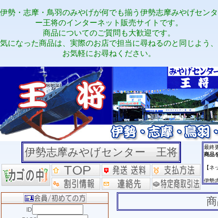
伊勢・志摩・鳥羽のみやげが何でも揃う伊勢志摩みやげセンタ
ー王将のインターネット販売サイトです。
商品についてのご質問も大歓迎です。
気になった商品は、実際のお店で担当に尋ねるのと同じよう、
お気軽にお尋ねください。
伊勢志摩みやげセンター 王将
商
ID