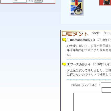
件を
全2件 良い(2)
[2]
mamasama
(良い) 2019年12
お土産に頂いて、家族全員美味
年末年始のお土産にまた取り寄
た。
[1]
ブースカ
(良い) 2016年09月18
お土産に買って帰りました。美
に行けないのでネットで検索し
お名前（ハンドル）：