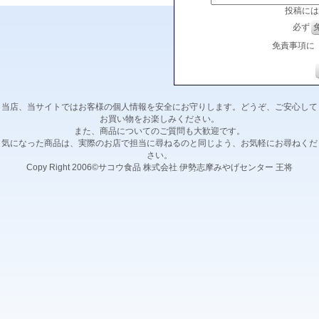
投稿には
必ず
免責事項に
当店、当サイトではお客様の個人情報を安全にお守りします。どうぞ、ご安心して
お買い物をお楽しみください。
また、商品についてのご質問も大歓迎です。
気になった商品は、実際のお店で担当に尋ねるのと同じよう、お気軽にお尋ねくだ
さい。
Copy Right 2006©サコウ食品 株式会社 伊勢志摩みやげセンター 王将