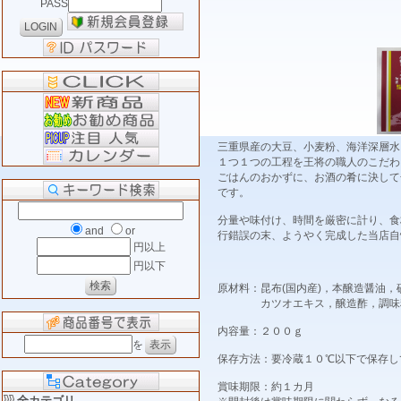
PASS
三重県産の大豆、小麦粉、海洋深層水
１つ１つの工程を王将の職人のこだわ
ごはんのおかずに、お酒の肴に決して
です。
分量や味付け、時間を厳密に計り、食
and
or
行錯誤の末、ようやく完成した当店自
円以上
円以下
原材料：昆布(国内産)，本醸造醤油
カツオエキス，醸造酢，調味料(
内容量：２００ｇ
を
保存方法：要冷蔵１０℃以下で保存し
賞味期限：約１カ月
全カテゴリ