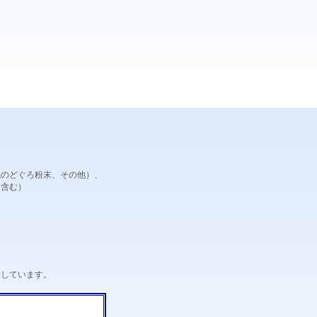
焼のどぐろ粉末、その他）、
を含む）
産しています。