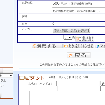
500
・商品価格
円/袋
（外消費税額40円）
商品価格+消費税（内税の単価
540
円）
・規格
0
・在庫
・カテゴリ
珍味・惣菜・加工品>調味料
袋
この商品をお求めの方はこちらの商品もご注文頂い
全0件 良い(0) 普通(0) 悪い(0)
以上
お名前（ハンドル）：
以下