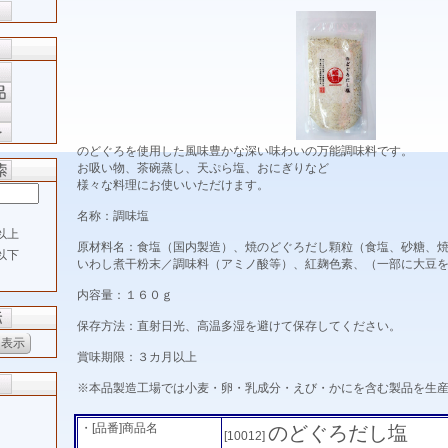
のどぐろを使用した風味豊かな深い味わいの万能調味料です。
お吸い物、茶碗蒸し、天ぷら塩、おにぎりなど
様々な料理にお使いいただけます。
名称：調味塩
以上
原材料名：食塩（国内製造）、焼のどぐろだし顆粒（食塩、砂糖、
以下
いわし煮干粉末／調味料（アミノ酸等）、紅麹色素、（一部に大豆
内容量：１６０ｇ
保存方法：直射日光、高温多湿を避けて保存してください。
賞味期限：３カ月以上
※本品製造工場では小麦・卵・乳成分・えび・かにを含む製品を生
・[品番]商品名
のどぐろだし塩
[10012]