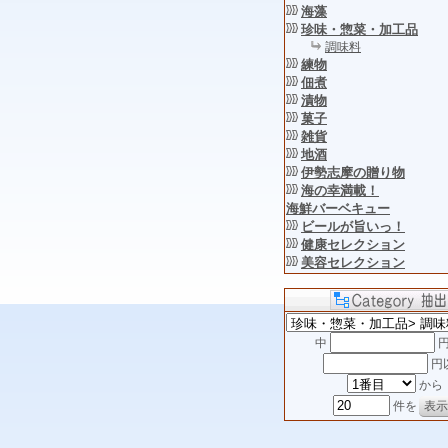
海藻
珍味・惣菜・加工品
調味料
練物
佃煮
漬物
菓子
雑貨
地酒
伊勢志摩の贈り物
海の幸満載！
海鮮バーベキュー
ビールが旨いっ！
健康セレクション
美容セレクション
中
円
円
から
件を