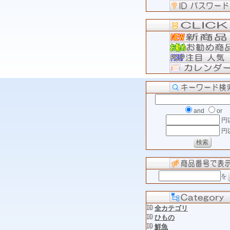
and
or
円
円
を
全カテゴリ
ひもの
鮮魚