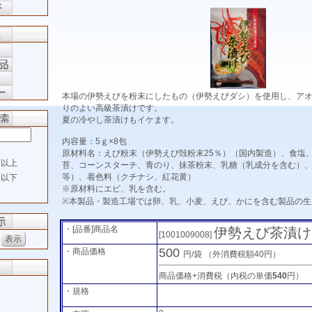
本場の伊勢えびを粉末にしたもの（伊勢えびダシ）を使用し、ア
りのよい高級茶漬けです。
夏の冷やし茶漬けもイケます。
内容量：5ｇ×8包
原材料名：えび粉末（伊勢えび殻粉末25％）（国内製造）、食塩
以上
苔、コーンスターチ、青のり、抹茶粉末、乳糖（乳成分を含む）、
等）、着色料（クチナシ、紅花黄）
以下
※原材料にエビ、乳を含む。
※本製品・製造工場では卵、乳、小麦、えび、かにを含む製品の生
・[品番]商品名
伊勢えび茶漬け
[1001009008]
500
・商品価格
円/袋
（外消費税額40円）
商品価格+消費税（内税の単価
540
円）
・規格