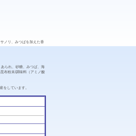
オサノリ、みつばを加えた香
、あられ、砂糖、みつば、海
昆布粉末/調味料（アミノ酸
産をしています。