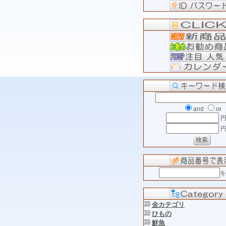
and
or
円
円
を
全カテゴリ
ひもの
鮮魚