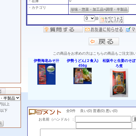
0
・在庫
・カテゴリ
珍味・惣菜・加工品>調理・半製品
袋
この商品をお求めの方はこちらの商品もご注文頂
伊勢海老みそ汁
伊勢うどん(２食入)
松阪牛と生姜のそぼ
456g
ろ煮
円以上
以下
全0件 良い(0) 普通(0) 悪い(0)
ら
お名前（ハンドル）：