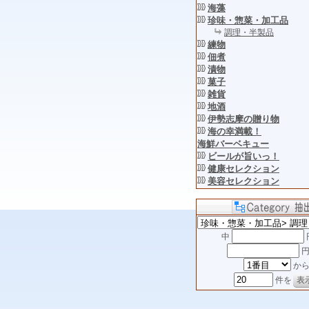
海藻
珍味・惣菜・加工品
調理・半製品
練物
佃煮
漬物
菓子
雑貨
地酒
伊勢志摩の贈り物
海の幸満載！
海鮮バーベキュー
ビールが旨いっ！
健康セレクション
美容セレクション
中
円
か
件を