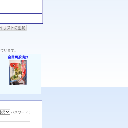
いています。
金目鯛茶漬け
パスワード：