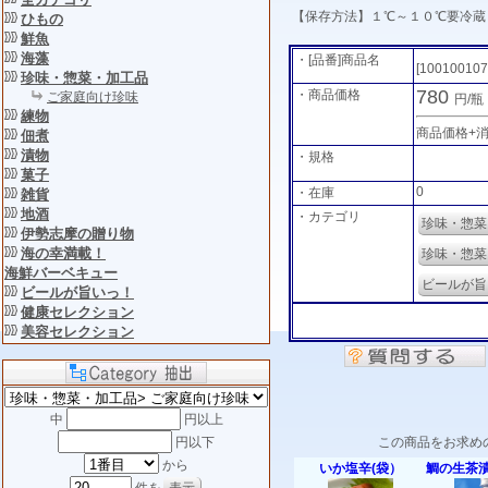
【保存方法】１℃～１０℃要冷蔵
ひもの
鮮魚
海藻
・[品番]商品名
[100100107
珍味・惣菜・加工品
780
・商品価格
ご家庭向け珍味
円/瓶
練物
商品価格+
佃煮
漬物
・規格
菓子
0
・在庫
雑貨
地酒
・カテゴリ
珍味・惣菜
伊勢志摩の贈り物
海の幸満載！
珍味・惣菜
海鮮バーベキュー
ビールが旨
ビールが旨いっ！
健康セレクション
美容セレクション
中
円以上
この商品をお求め
円以下
から
いか塩辛(袋）
鯛の生茶漬