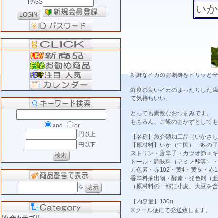
PASS
いか
新鮮なイカのお刺身をピリッと辛
鮮度の良いイカのまったりした歯
て気持ちいい。
とっても素敵なおつまみです。
もちろん、ご飯のおかずとしても
and
or
円以上
【名称】魚介類加工品（いかさし
円以下
【原材料】いか（中国）・数の子
ストリン・唐辛子・カツオ節エキ
トール・調味料（アミノ酸等）・
カ色素・赤102・黄4・黄５・赤
香辛料抽出物・酵素・発色剤（亜
（原材料の一部に小麦、大豆を含
を
【内容量】130g
※クール便にて発送致します。
全カテゴリ