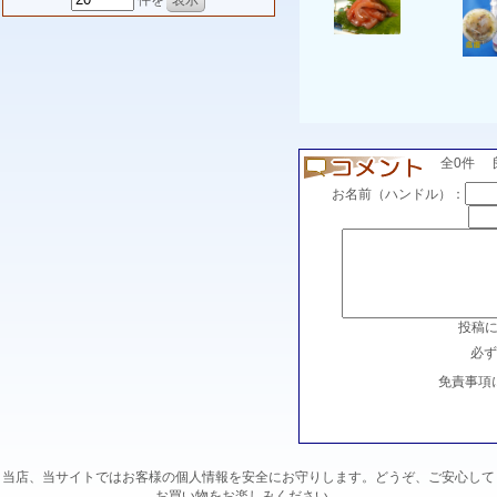
件を
全0件 良い
お名前（ハンドル）：
投稿
必ず
免責事項
当店、当サイトではお客様の個人情報を安全にお守りします。どうぞ、ご安心して
お買い物をお楽しみください。