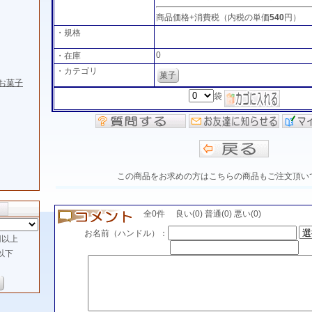
商品価格+消費税（内税の単価
540
円）
・規格
0
・在庫
・カテゴリ
菓子
お菓子
袋
この商品をお求めの方はこちらの商品もご注文頂い
全0件 良い(0) 普通(0) 悪い(0)
お名前（ハンドル）：
以上
以下