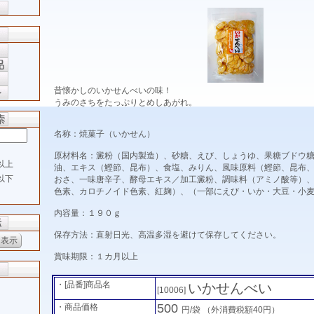
昔懐かしのいかせんべいの味！
うみのさちをたっぷりとめしあがれ。
名称：焼菓子（いかせん）
原材料名：澱粉（国内製造）、砂糖、えび、しょうゆ、果糖ブドウ
以上
油、エキス（鰹節、昆布）、食塩、みりん、風味原料（鰹節、昆布
以下
おさ、一味唐辛子、酵母エキス／加工澱粉、調味料（アミノ酸等）
色素、カロチノイド色素、紅麹）、（一部にえび・いか・大豆・小
内容量：１９０ｇ
保存方法：直射日光、高温多湿を避けて保存してください。
賞味期限：１カ月以上
・[品番]商品名
いかせんべい
[10006]
500
・商品価格
円/袋
（外消費税額40円）