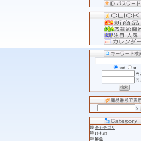
and
or
円
円
を
全カテゴリ
ひもの
鮮魚