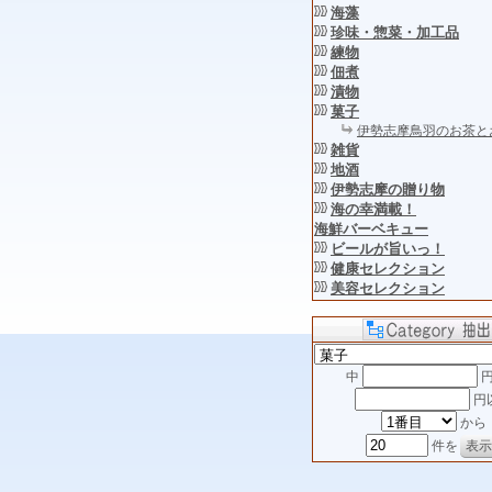
海藻
珍味・惣菜・加工品
練物
佃煮
漬物
菓子
伊勢志摩鳥羽のお茶と
雑貨
地酒
伊勢志摩の贈り物
海の幸満載！
海鮮バーベキュー
ビールが旨いっ！
健康セレクション
美容セレクション
中
円
円
から
件を