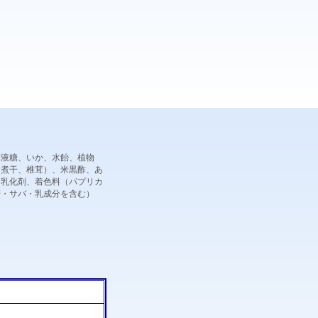
糖液糖、いか、水飴、植物
、煮干、椎茸）、米黒酢、あ
、乳化剤、着色料（パプリカ
麦・サバ・乳成分を含む）