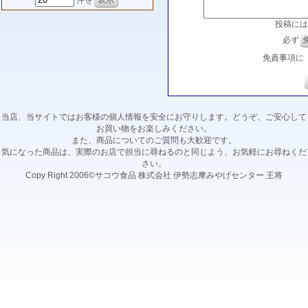
件を
投稿には
必ず
免責事項に
当店、当サイトではお客様の個人情報を安全にお守りします。どうぞ、ご安心して
お買い物をお楽しみください。
また、商品についてのご質問も大歓迎です。
気になった商品は、実際のお店で担当に尋ねるのと同じよう、お気軽にお尋ねくだ
さい。
Copy Right 2006©サコウ食品 株式会社 伊勢志摩みやげセンター 王将