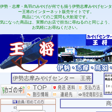
伊勢・志摩・鳥羽のみやげが何でも揃う伊勢志摩みやげセンタ
ー王将のインターネット販売サイトです。
商品についてのご質問も大歓迎です。
気になった商品は、実際のお店で担当に尋ねるのと同じよう、
お気軽にお尋ねください。
伊勢志摩みやげセンター 王将
商
ID