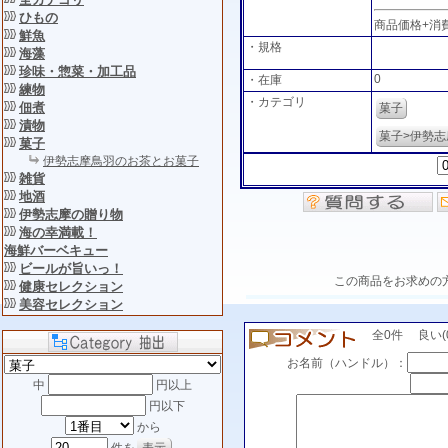
ひもの
商品価格+消
鮮魚
・規格
海藻
珍味・惣菜・加工品
0
・在庫
練物
・カテゴリ
佃煮
菓子
漬物
菓子>伊勢
菓子
伊勢志摩鳥羽のお茶とお菓子
雑貨
地酒
伊勢志摩の贈り物
海の幸満載！
海鮮バーベキュー
ビールが旨いっ！
この商品をお求めの
健康セレクション
美容セレクション
全0件 良い(0)
お名前（ハンドル）：
中
円以上
円以下
から