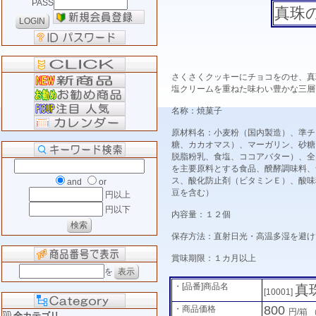
PASS
真珠
さくさくクッキーにチョコをのせ、真
塩クリームを重ねた味わい豊かな三層
名称：焼菓子
原材料名：小麦粉（国内製造）、準チ
糖、カカオマス）、マーガリン、砂糖
脱脂粉乳、食塩、ココアバター）、全
を主要原料とする食品、醗酵調味料、
ス、酸化防止剤（ビタミンＥ）、酸味
and
or
豆を含む）
円以上
円以下
内容量：１２個
保存方法：直射日光・高温多湿を避け
賞味期限：１カ月以上
を
・[品番]商品名
真
[10001]
800
・商品価格
円/箱
全カテゴリ