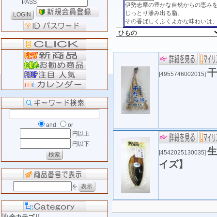
PASS
伊勢志摩の豊かな自然からの恵み
じっとり滲み出る脂。
その香ばしくふくよかな味わいは
干
[4955746002015]
and
or
円以上
円以下
生
[4542025130035]
イズ】
を
全カテゴリ