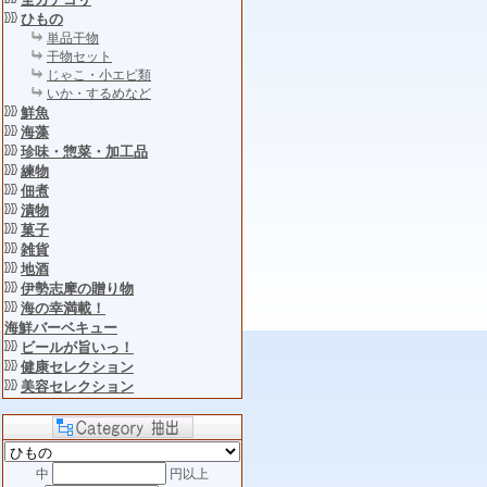
ひもの
単品干物
干物セット
じゃこ・小エビ類
いか・するめなど
鮮魚
海藻
珍味・惣菜・加工品
練物
佃煮
漬物
菓子
雑貨
地酒
伊勢志摩の贈り物
海の幸満載！
海鮮バーベキュー
ビールが旨いっ！
健康セレクション
美容セレクション
中
円以上