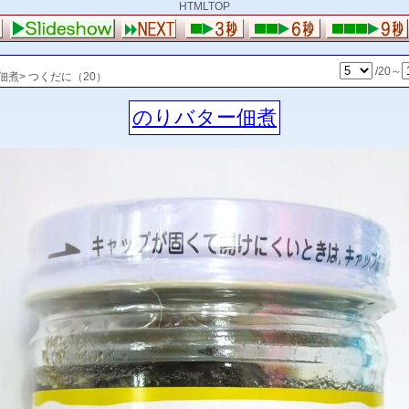
HTMLTOP
/20～
煮> つくだに（20）
のりバター佃煮