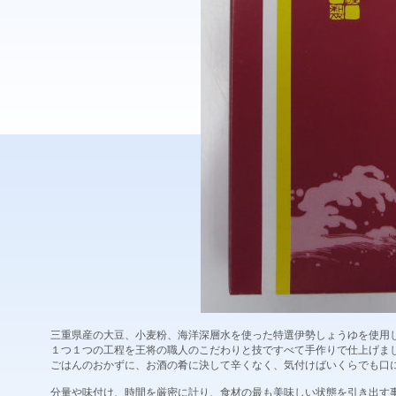
三重県産の大豆、小麦粉、海洋深層水を使った特選伊勢しょうゆを使用
１つ１つの工程を王将の職人のこだわりと技ですべて手作りで仕上げま
ごはんのおかずに、お酒の肴に決して辛くなく、気付けばいくらでも口
分量や味付け、時間を厳密に計り、食材の最も美味しい状態を引き出す