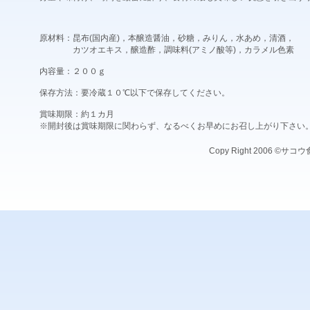
原材料：昆布(国内産)，本醸造醤油，砂糖，みりん，水あめ，清酒，
カツオエキス，醸造酢，調味料(アミノ酸等)，カラメル色素
内容量：２００ｇ
保存方法：要冷蔵１０℃以下で保存してください。
賞味期限：約１カ月
※開封後は賞味期限に関わらず、なるべくお早めにお召し上がり下さい
Copy Right 2006 