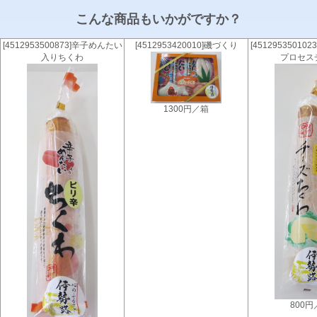
こんな商品もいかがですか？
[4512953500873]辛子めんたい
[4512953420010]磯づくり
[4512953501
入りちくわ
プロセス
1300円／箱
800円