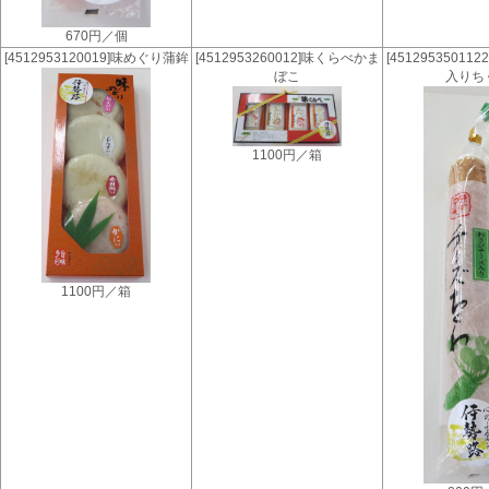
670円／個
[4512953120019]味めぐり蒲鉾
[4512953260012]味くらべかま
[4512953501
ぼこ
入りち
1100円／箱
1100円／箱