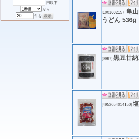
円以下
から
亀山
[1001002157]
件を
うどん 536g
黒豆甘納
[9997]
塩
[4952054014150]