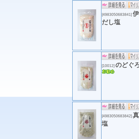
伊
[4983050683841]
だし塩
のどぐ
[10012]
真
[4983050683842]
塩