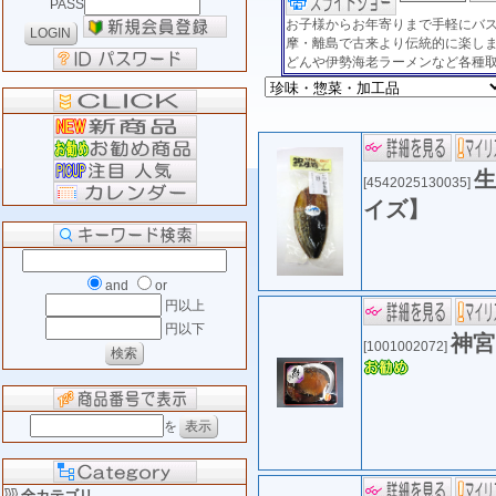
PASS
お子様からお年寄りまで手軽にバ
摩・離島で古来より伝統的に楽し
どんや伊勢海老ラーメンなど各種
生
[4542025130035]
イズ】
and
or
円以上
円以下
神宮
[1001002072]
を
全カテゴリ