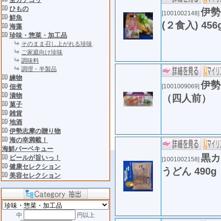
ひもの
伊勢
[1001002148]
鮮魚
(２食入) 456
海藻
珍味・惣菜・加工品
そのまま召し上がれる珍味
ご家庭向け珍味
調味料
調理・半製品
練物
伊勢
佃煮
[1001009069]
漬物
（四人前）
菓子
雑貨
地酒
伊勢志摩の贈り物
海の幸満載！
海鮮バーベキュー
黒カ
ビールが旨いっ！
[1001002158]
健康セレクション
うどん 490g
美容セレクション
中
円以上