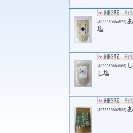
あ
[4983050684573]
塩
し
[4983050684986]
し塩
あ
[4976618802533]