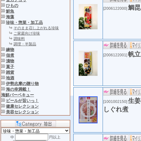
ひもの
鯛昆
[2006122000]
鮮魚
海藻
珍味・惣菜・加工品
そのまま召し上がれる珍味
ご家庭向け珍味
調味料
調理・半製品
練物
帆立
佃煮
[2006122001]
漬物
菓子
雑貨
地酒
伊勢志摩の贈り物
海の幸満載！
海鮮バーベキュー
生姜
ビールが旨いっ！
[1001002150]
健康セレクション
しぐれ煮
美容セレクション
中
円以上