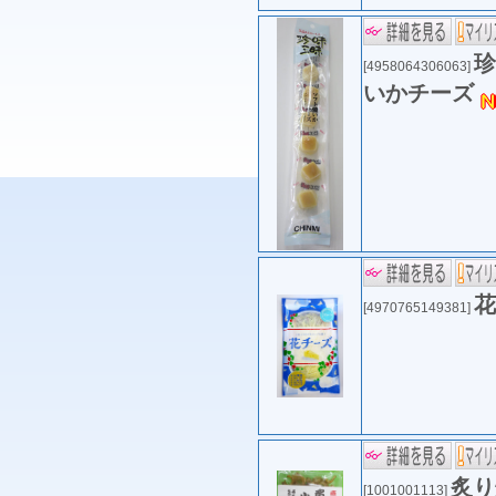
珍
[4958064306063]
いかチーズ
花
[4970765149381]
炙り
[1001001113]