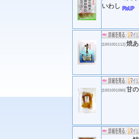
いわし
焼あ
[1001001112]
甘の
[1001001080]