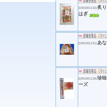
炙り
[1001001132]
はぎ
あな
[1001001131]
珍味
[1001001128]
ーズ