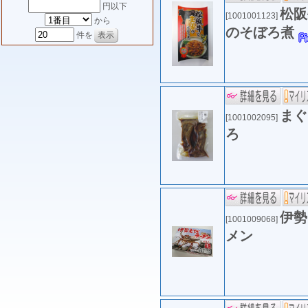
円以下
松阪
[1001001123]
から
のそぼろ煮
件を
まぐ
[1001002095]
ろ
伊勢
[1001009068]
メン