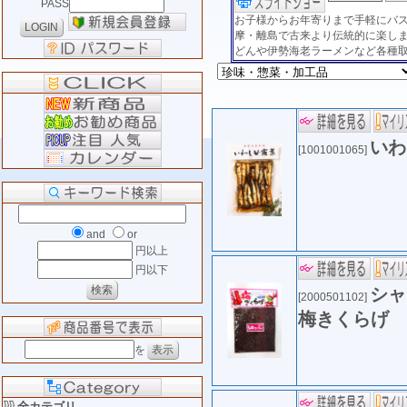
PASS
お子様からお年寄りまで手軽にバ
摩・離島で古来より伝統的に楽し
どんや伊勢海老ラーメンなど各種
いわ
[1001001065]
and
or
円以上
円以下
シャ
[2000501102]
梅きくらげ
を
全カテゴリ