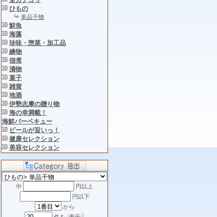
ひもの
単品干物
鮮魚
海藻
珍味・惣菜・加工品
練物
佃煮
漬物
菓子
雑貨
地酒
伊勢志摩の贈り物
海の幸満載！
海鮮バーベキュー
ビールが旨いっ！
健康セレクション
美容セレクション
中
円以上
円以下
から