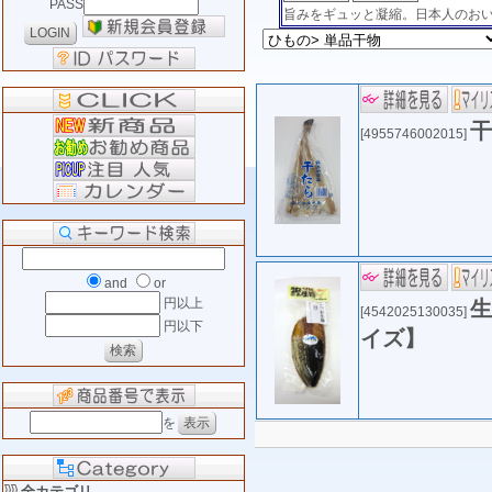
PASS
旨みをギュッと凝縮。日本人のお
干
[4955746002015]
and
or
円以上
生
[4542025130035]
円以下
イズ】
を
全カテゴリ